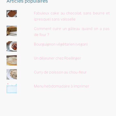
Articles populaires
Fabuleux cake au chocolat, sans beurre et
(presque) sans vaisselle
Comment cuire un gâteau quand on a pas
de four ?
Bourguignon végétarien (vegan)
Un déjeuner chez Roellinger
Curry de poisson au chou-fleur
Menu hebdomadaire à imprimer