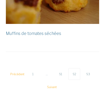
Muffins de tomates séchées
Pagination
des
Précédent
1
…
91
92
93
publications
Suivant