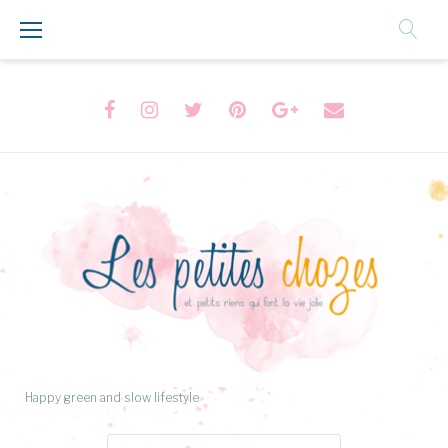
Aller
au
Contenu
Facebook
Instagram
Twitter
Pinterest
Google+
Formulaire
de
contact
Happy green and slow lifestyle