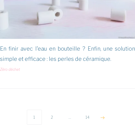
En finir avec l'eau en bouteille ? Enfin, une solution
simple et efficace : les perles de céramique.
Zéro déchet
Pagination
des
1
2
…
14
publications