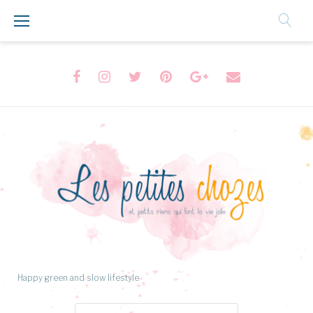
Aller
au
Contenu
Facebook
Instagram
Twitter
Pinterest
Google+
Formulaire
de
contact
Happy green and slow lifestyle