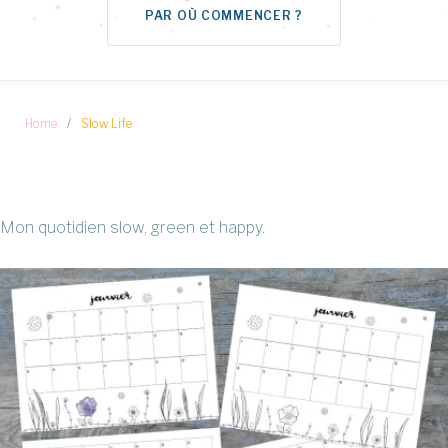
PAR OÙ COMMENCER ?
Home
/
Slow Life
Catégorie :
Mon quotidien slow, green et happy.
Slow
Life