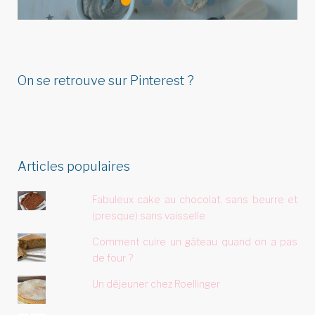
LIRE L'ARTICLE
On se retrouve sur Pinterest ?
Articles populaires
Fabuleux cake au chocolat, sans beurre et
(presque) sans vaisselle
Comment cuire un gâteau quand on a pas
de four ?
Un déjeuner chez Roellinger