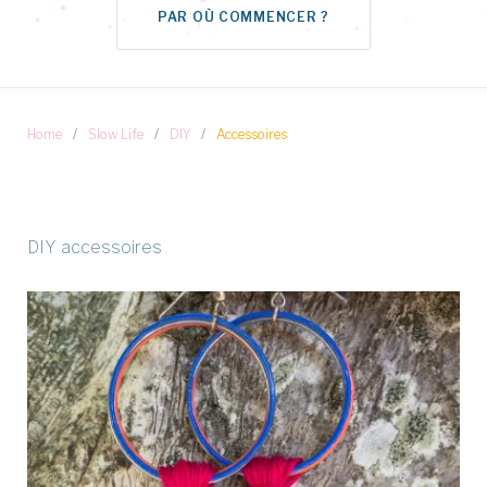
PAR OÙ COMMENCER ?
Home
/
Slow Life
/
DIY
/
Accessoires
Catégorie :
DIY accessoires
Accessoires