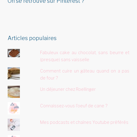
On se retrouve sur Pinterest ?
Articles populaires
Fabuleux cake au chocolat, sans beurre et
(presque) sans vaisselle
Comment cuire un gâteau quand on a pas
de four ?
Un déjeuner chez Roellinger
Connaissez-vous l'oeuf de cane ?
Mes podcasts et chaînes Youtube préférés