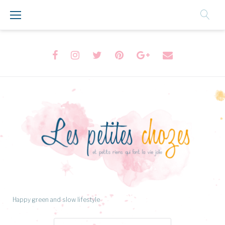
Aller
au
Contenu
Facebook
Instagram
Twitter
Pinterest
Google+
Formulaire
de
contact
Happy green and slow lifestyle