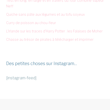
Test en long, en large et en travers du four combiné vapeur
Neff
Quiche sans pâte aux légumes et au tofu soyeux
Curry de poisson au chou-fleur
L'Irlande sur les traces d'Harry Potter : les Falaises de Moher
Chasse au trésor de pirates à télécharger et imprimer
Des petites choses sur Instagram…
[instagram-feed]