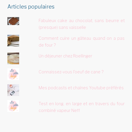
Articles populaires
Fabuleux cake au chocolat, sans beurre et
(presque) sans vaisselle
Comment cuire un gâteau quand on a pas
de four ?
Un déjeuner chez Roellinger
Connaissez-vous l'oeuf de cane ?
Mes podcasts et chaînes Youtube préférés
Test en long, en large et en travers du four
combiné vapeur Neff