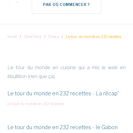
PAR OÙ COMMENCER ?
Home
/
Slow Food
/
Divers
/
Le tour du monde en 232 recettes
Catégorie :
Le tour du monde en cuisine qui a mis le web en
Le
ébullition (rien que ça)
tour
du
monde
Le tour du monde en 232 recettes - La récap'
en
232
Le tour du monde en 232 recettes
recettes
Le tour du monde en 232 recettes - le Gabon