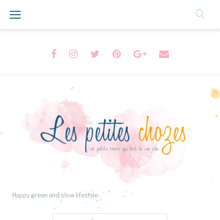
Aller
au
Contenu
Facebook
Instagram
Twitter
Pinterest
Google+
Formulaire
de
contact
Happy green and slow lifestyle