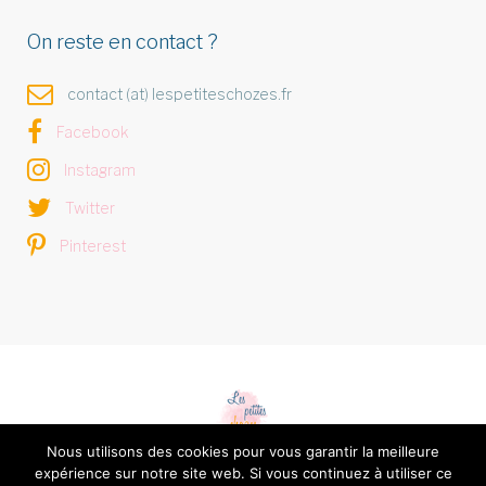
On reste en contact ?
contact (at) lespetiteschozes.fr
Facebook
Instagram
Twitter
Pinterest
Nous utilisons des cookies pour vous garantir la meilleure
expérience sur notre site web. Si vous continuez à utiliser ce
Les petites chozes © 2026 -
Mentions légales et Politique