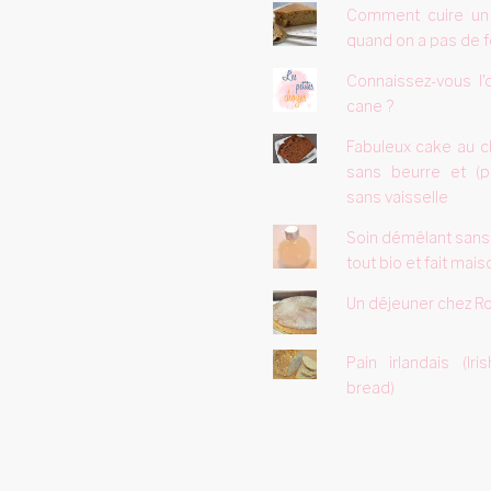
Comment cuire un
quand on a pas de f
Connaissez-vous l'
cane ?
Fabuleux cake au c
sans beurre et (p
sans vaisselle
Soin démêlant sans
tout bio et fait mais
Un déjeuner chez Ro
Pain irlandais (Ir
bread)