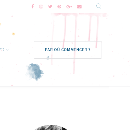
Facebook
Instagram
Twitter
Pinterest
Google+
Formulaire
de
contact
E ?
PAR OÙ COMMENCER ?