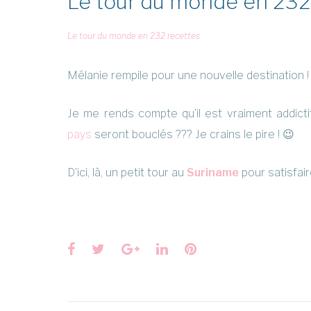
Le tour du monde en 232 
Le tour du monde en 232 recettes
Mélanie rempile pour une nouvelle destination !
Je me rends compte qu’il est vraiment addic
pays
seront bouclés ??? Je crains le pire ! 😉
D’ici, là, un petit tour au
Suriname
pour satisfair
Facebook
Twitter
Google+
LinkedIn
Pinterest