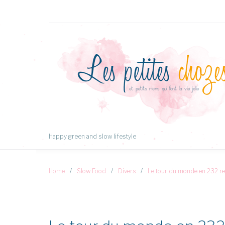
Aller
au
Contenu
Happy green and slow lifestyle
Home
/
Slow Food
/
Divers
/
Le tour du monde en 232 re