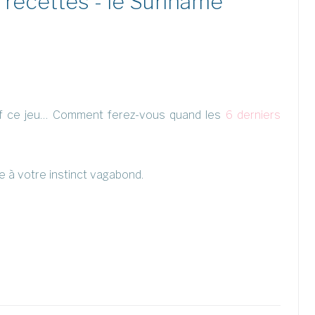
recettes - le Suriname
tif ce jeu… Comment ferez-vous quand les
6 derniers
e à votre instinct vagabond.