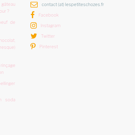
 gâteau
contact (at) lespetiteschozes.fr
our ?
Facebook
oeuf de
Instagram
Twitter
hocolat,
Pinterest
resque)
 rinçage
on
ellinger
ish soda