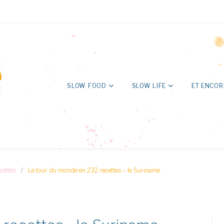
SLOW FOOD
SLOW LIFE
ET ENCOR
cettes
/
Le tour du monde en 232 recettes – le Suriname