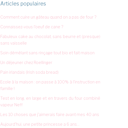
Articles populaires
Comment cuire un gâteau quand on a pas de four ?
Connaissez-vous l'oeuf de cane ?
Fabuleux cake au chocolat, sans beurre et (presque)
sans vaisselle
Soin démêlant sans rinçage tout bio et fait maison
Un déjeuner chez Roellinger
Pain irlandais (Irish soda bread)
Ecole à la maison : on passe à 100% à l'instruction en
famille !
Test en long, en large et en travers du four combiné
vapeur Neff
Les 10 choses que j'aimerais faire avant mes 40 ans
Aujourd'hui, une petite princesse a 6 ans...