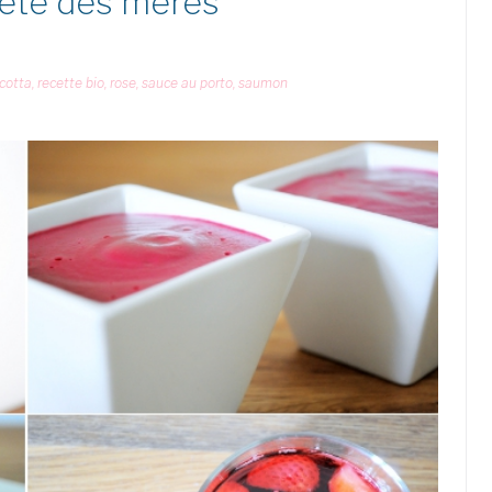
 fête des mères
cotta
,
recette bio
,
rose
,
sauce au porto
,
saumon