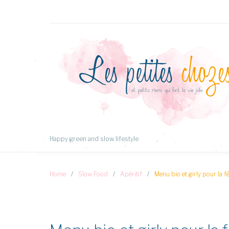
Aller
au
Contenu
Happy green and slow lifestyle
Home
/
Slow Food
/
Apéritif
/
Menu bio et girly pour la 