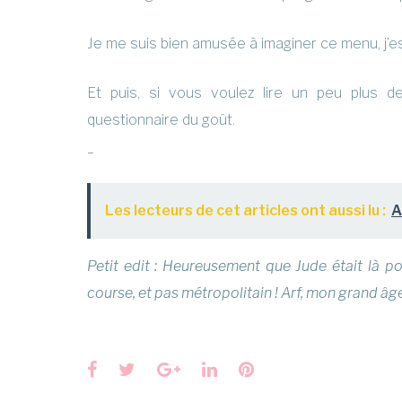
Je me suis bien amusée à imaginer ce menu, j’esp
Et puis, si vous voulez lire un peu plus 
questionnaire du goût.
_
Les lecteurs de cet articles ont aussi lu :
A
Petit edit : Heureusement que Jude était là pou
course, et pas métropolitain ! Arf, mon grand âge
Facebook
Twitter
Google+
LinkedIn
Pinterest