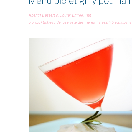
Menu bio et girly pour la
Apéritif
,
Dessert & Goûter
,
Entrée
,
Plat
bio
,
cocktail
,
eau de rose
,
fête des mères
,
fraises
,
hibiscus
,
pana