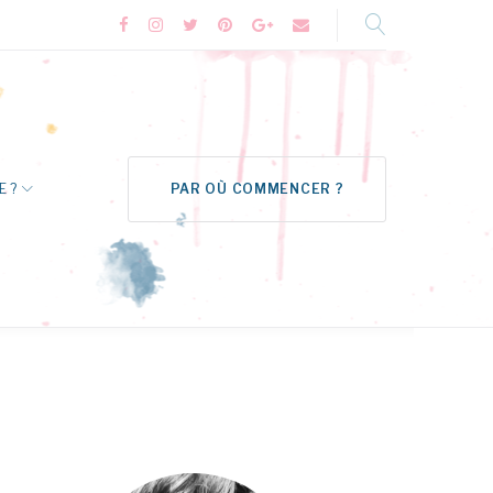
Facebook
Instagram
Twitter
Pinterest
Google+
Formulaire
de
contact
E ?
PAR OÙ COMMENCER ?