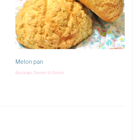
Melon pan
Boulange
,
Dessert & Goûter