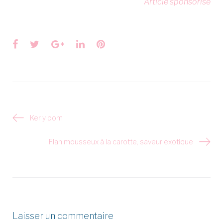
Article sponsorisé
Facebook
Twitter
Google+
LinkedIn
Pinterest
Navigation
Ker y pom
de
l’article
Flan mousseux à la carotte, saveur exotique
Laisser un commentaire