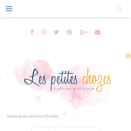
Aller
au
Contenu
Facebook
Instagram
Twitter
Pinterest
Google+
Formulaire
de
contact
Happy green and slow lifestyle