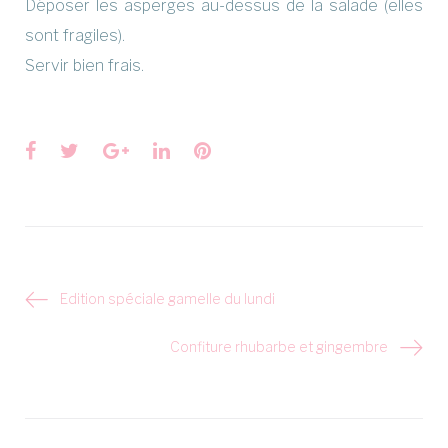
Déposer les asperges au-dessus de la salade (elles
sont fragiles).
Servir bien frais.
Facebook
Twitter
Google+
LinkedIn
Pinterest
Navigation
Edition spéciale gamelle du lundi
de
l’article
Confiture rhubarbe et gingembre