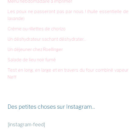
Menu hebdomadaire à imprimer
Les poux ne passeront pas par nous ! (huile essentielle de
lavande)
Crème ou rillettes de chorizo
Un déshydrateur sachant déshydrater...
Un déjeuner chez Roellinger
Salade de lieu noir fumé
Test en long, en large et en travers du four combiné vapeur
Neff
Des petites choses sur Instagram…
[instagram-feed]