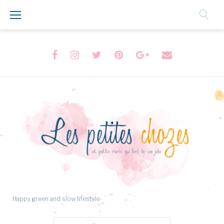
Aller
au
Contenu
Facebook
Instagram
Twitter
Pinterest
Google+
Formulaire
de
contact
Happy green and slow lifestyle