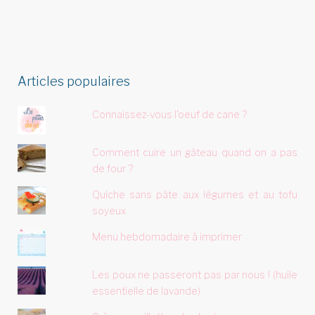
Articles populaires
Connaissez-vous l'oeuf de cane ?
Comment cuire un gâteau quand on a pas
de four ?
Quiche sans pâte aux légumes et au tofu
soyeux
Menu hebdomadaire à imprimer
Les poux ne passeront pas par nous ! (huile
essentielle de lavande)