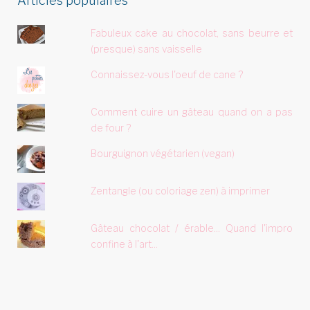
Articles populaires
Fabuleux cake au chocolat, sans beurre et
(presque) sans vaisselle
Connaissez-vous l'oeuf de cane ?
Comment cuire un gâteau quand on a pas
de four ?
Bourguignon végétarien (vegan)
Zentangle (ou coloriage zen) à imprimer
Gâteau chocolat / érable... Quand l'impro
confine à l'art...