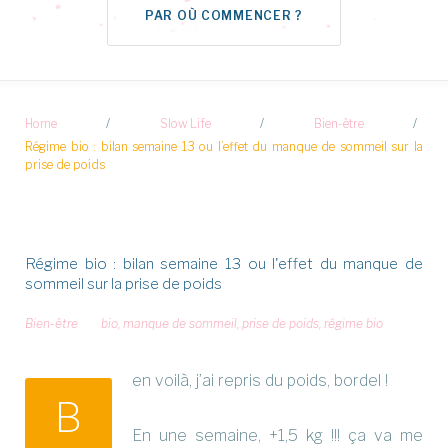
PAR OÙ COMMENCER ?
Home
/
Slow Life
/
Bien-être
/
Régime bio : bilan semaine 13 ou l’effet du manque de sommeil sur la
prise de poids
Régime bio : bilan semaine 13 ou l'effet du manque de
sommeil sur la prise de poids
Bien-être
bio
,
manque de sommeil
,
prise de poids
,
régime bio
en voilà, j’ai repris du poids, bordel !
B
En une semaine, +1,5 kg !!! ça va me