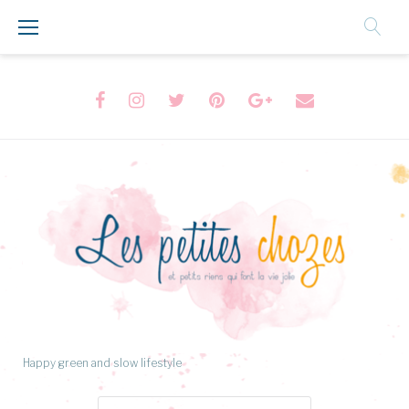
Aller
au
Contenu
Facebook
Instagram
Twitter
Pinterest
Google+
Formulaire
de
contact
Happy green and slow lifestyle