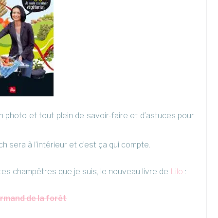
photo et tout plein de savoir-faire et d’astuces pour
h sera à l’intérieur et c’est ça qui compte.
ttes champêtres que je suis, le nouveau livre de
Lilo
:
rmand de la forêt