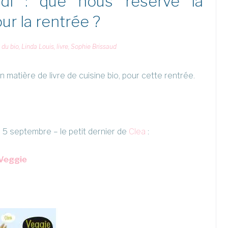
i : que nous réserve la
our la rentrée ?
 du bio
,
Linda Louis
,
livre
,
Sophie Brissaud
n matière de livre de cuisine bio, pour cette rentrée.
e 5 septembre – le petit dernier de
Clea
:
Veggie