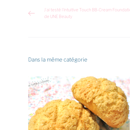
Navigation
J’ai testé l’Intuitive Touch BB-Cream Foundat
de UNE Beauty
de
l’article
Dans la même catégorie