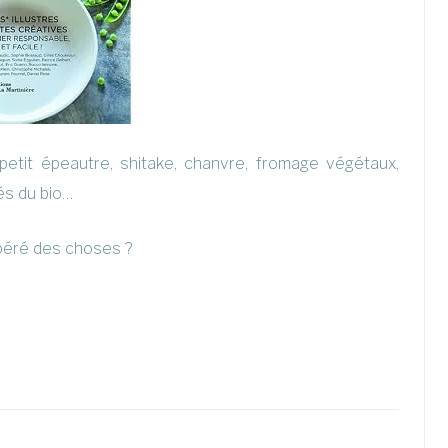
t petit épeautre, shitake, chanvre, fromage végétaux,
és du bio…
epéré des choses ?