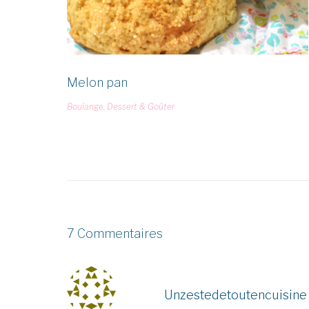
Melon pan
Boulange
,
Dessert & Goûter
7 Commentaires
Unzestedetoutencuisine