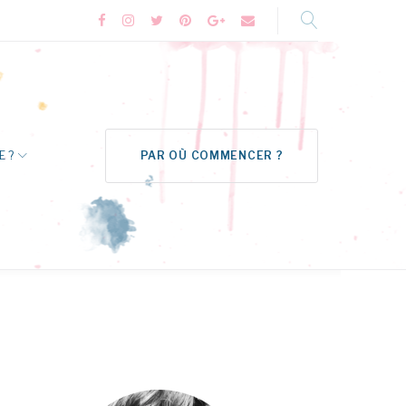
Facebook
Instagram
Twitter
Pinterest
Google+
Formulaire
de
contact
E ?
PAR OÙ COMMENCER ?