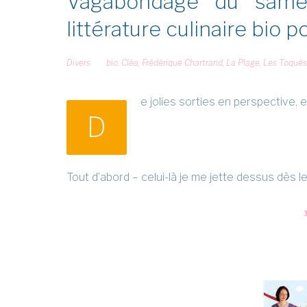
Vagabondage du samed
littérature culinaire bio p
Divers
bio
,
Cléa
,
Frédérique Chartrand
,
La Plage
,
Les Toqués
e jolies sorties en perspective, e
D
Tout d’abord – celui-là je me jette dessus dès l