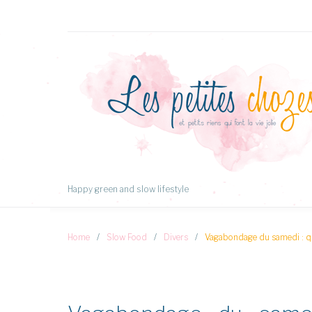
Aller
au
Contenu
Happy green and slow lifestyle
Home
/
Slow Food
/
Divers
/
Vagabondage du samedi : que 