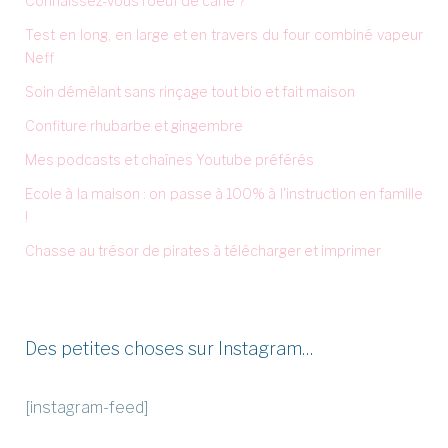
Connaissez-vous l'oeuf de cane ?
Test en long, en large et en travers du four combiné vapeur
Neff
Soin démêlant sans rinçage tout bio et fait maison
Confiture rhubarbe et gingembre
Mes podcasts et chaînes Youtube préférés
Ecole à la maison : on passe à 100% à l'instruction en famille
!
Chasse au trésor de pirates à télécharger et imprimer
Des petites choses sur Instagram…
[instagram-feed]