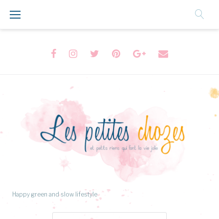
Aller
au
Contenu
Facebook
Instagram
Twitter
Pinterest
Google+
Formulaire
de
contact
Happy green and slow lifestyle