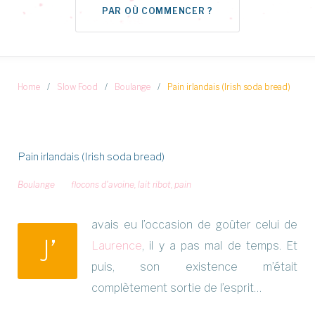
PAR OÙ COMMENCER ?
Home
/
Slow Food
/
Boulange
/
Pain irlandais (Irish soda bread)
Pain irlandais (Irish soda bread)
Boulange
flocons d'avoine
,
lait ribot
,
pain
avais eu l’occasion de goûter celui de
J’
Laurence
, il y a pas mal de temps. Et
puis, son existence m’était
complètement sortie de l’esprit…