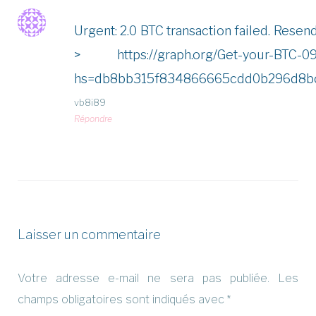
Urgent: 2.0 BTC transaction failed. Rese
> https://graph.org/Get-your-BTC-0
hs=db8bb315f834866665cdd0b296d8b
vb8i89
Répondre
Laisser un commentaire
Votre adresse e-mail ne sera pas publiée.
Les
champs obligatoires sont indiqués avec
*