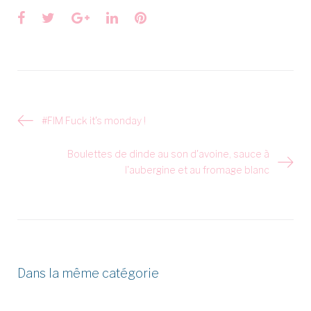
Facebook
Twitter
Google+
LinkedIn
Pinterest
Navigation
#FIM Fuck it's monday !
de
l’article
Boulettes de dinde au son d'avoine, sauce à
l'aubergine et au fromage blanc
Dans la même catégorie