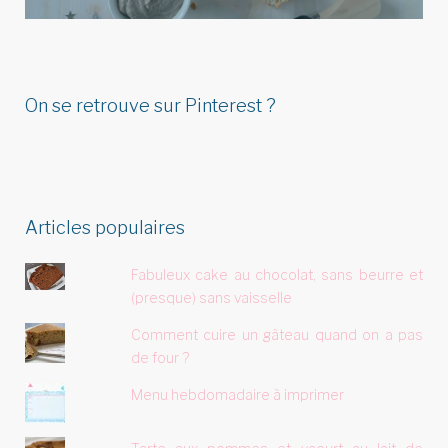
LIRE L'ARTICLE
On se retrouve sur Pinterest ?
Articles populaires
Fabuleux cake au chocolat, sans beurre et
(presque) sans vaisselle
Comment cuire un gâteau quand on a pas
de four ?
Menu hebdomadaire à imprimer