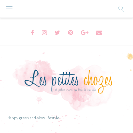
Aller
au
Contenu
Facebook
Instagram
Twitter
Pinterest
Google+
Formulaire
de
contact
Happy green and slow lifestyle