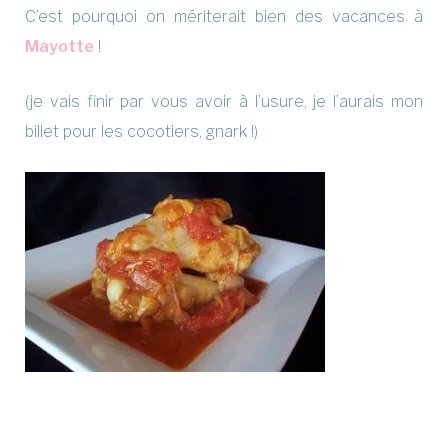
C’est pourquoi on mériterait bien des vacances à
Mayotte
!
(je vais finir par vous avoir à l’usure, je l’aurais mon
billet pour les cocotiers, gnark !)