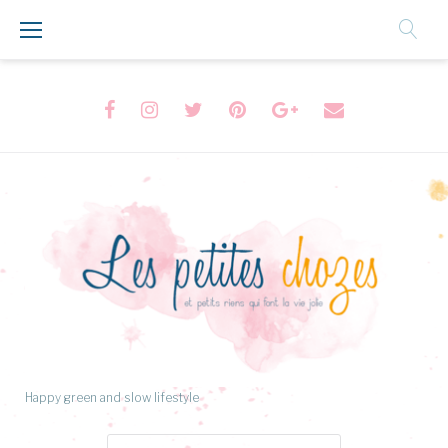
Aller
au
Contenu
Facebook
Instagram
Twitter
Pinterest
Google+
Formulaire
de
contact
Happy green and slow lifestyle