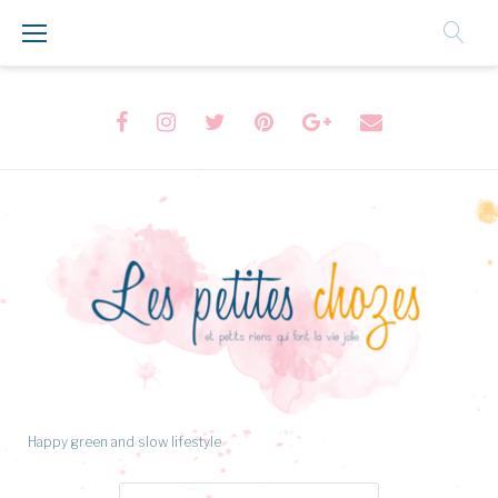
Aller
au
Contenu
Facebook
Instagram
Twitter
Pinterest
Google+
Formulaire
de
contact
Happy green and slow lifestyle