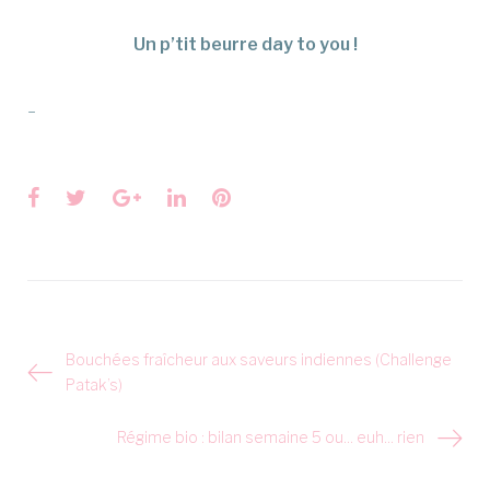
Un p’tit beurre day to you !
_
Facebook
Twitter
Google+
LinkedIn
Pinterest
Navigation
Bouchées fraîcheur aux saveurs indiennes (Challenge
de
Patak’s)
l’article
Régime bio : bilan semaine 5 ou… euh… rien