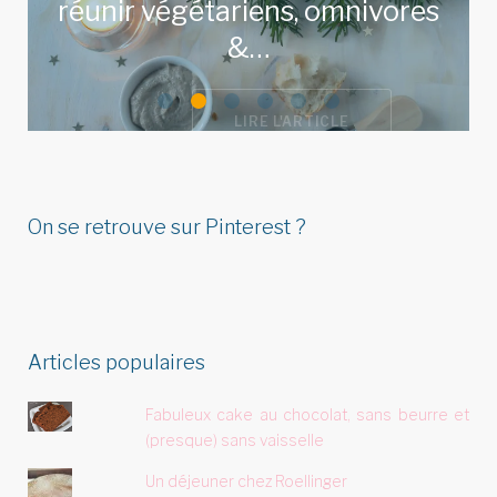
réunir végétariens, omnivores
&…
LIRE L'ARTICLE
On se retrouve sur Pinterest ?
Articles populaires
Fabuleux cake au chocolat, sans beurre et
(presque) sans vaisselle
Un déjeuner chez Roellinger