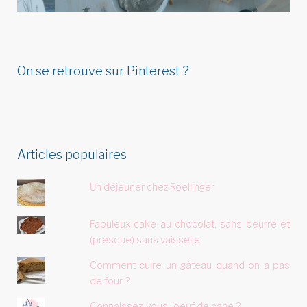
On se retrouve sur Pinterest ?
Articles populaires
Un déjeuner chez Roellinger
Fabuleux cake au chocolat, sans beurre et
(presque) sans vaisselle
Comment cuire un gâteau quand on a pas
de four ?
Connaissez-vous l'oeuf de cane ?