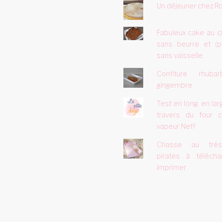
Un déjeuner chez Ro
Fabuleux cake au c
sans beurre et (p
sans vaisselle
Confiture rhuba
gingembre
Test en long, en lar
travers du four 
vapeur Neff
Chasse au tré
pirates à télécha
imprimer