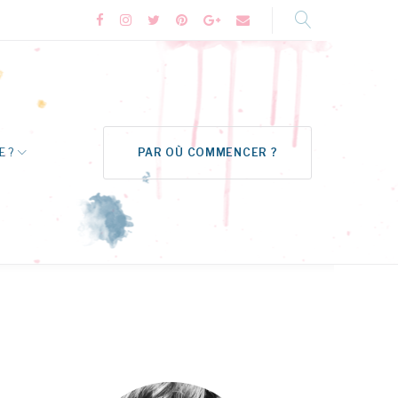
Facebook
Instagram
Twitter
Pinterest
Google+
Formulaire
de
contact
E ?
PAR OÙ COMMENCER ?