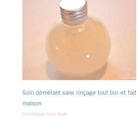
Étiquette :
Soin
capillaire
Soin démêlant sans rinçage tout bio et fait
maison
Cosmétiques home made