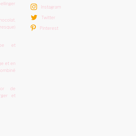
ellinger
Instagram
Twitter
hocolat,
resque)
Pinterest
rbe et
ge et en
combiné
sor de
rger et