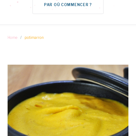
PAR OÙ COMMENCER ?
Home
/
potimarron
Étiquette :
potimarron