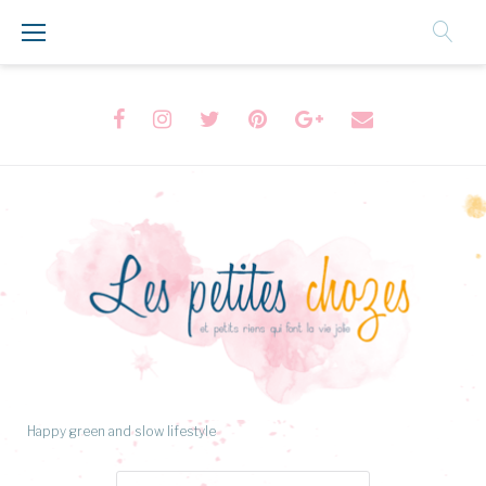
Aller
au
Contenu
Facebook
Instagram
Twitter
Pinterest
Google+
Formulaire
de
contact
Happy green and slow lifestyle