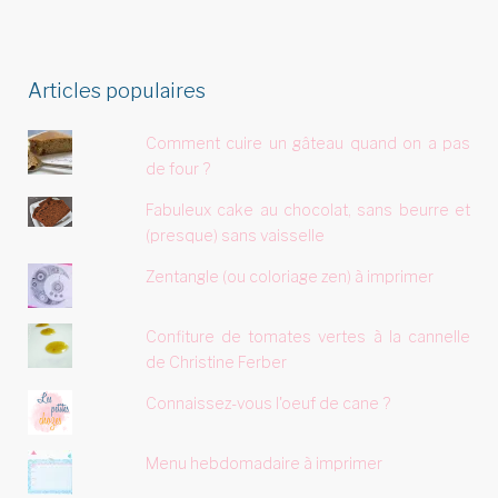
Articles populaires
Comment cuire un gâteau quand on a pas
de four ?
Fabuleux cake au chocolat, sans beurre et
(presque) sans vaisselle
Zentangle (ou coloriage zen) à imprimer
Confiture de tomates vertes à la cannelle
de Christine Ferber
Connaissez-vous l'oeuf de cane ?
Menu hebdomadaire à imprimer