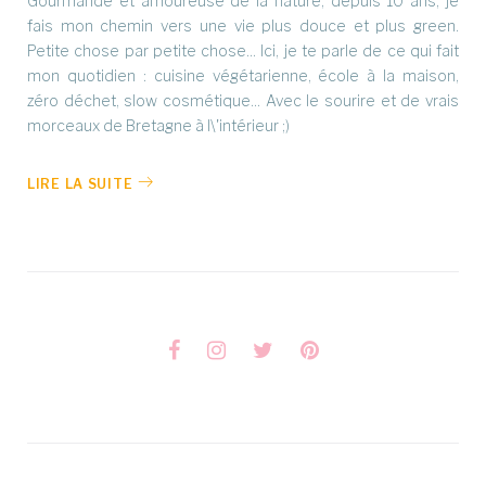
Gourmande et amoureuse de la nature, depuis 10 ans, je
fais mon chemin vers une vie plus douce et plus green.
Petite chose par petite chose... Ici, je te parle de ce qui fait
mon quotidien : cuisine végétarienne, école à la maison,
zéro déchet, slow cosmétique... Avec le sourire et de vrais
morceaux de Bretagne à l\'intérieur ;)
LIRE LA SUITE
Facebook
Instagram
Twitter
Pinterest