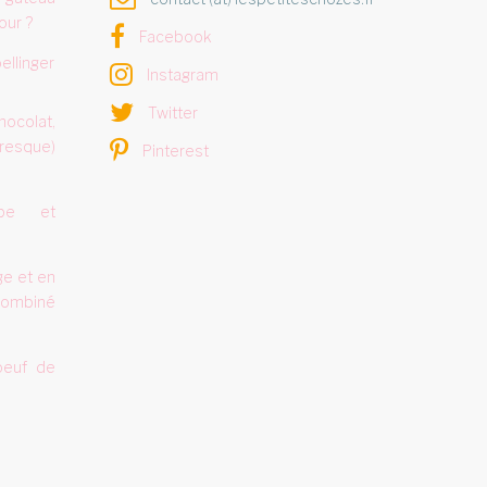
our ?
Facebook
ellinger
Instagram
Twitter
hocolat,
resque)
Pinterest
rbe et
ge et en
combiné
oeuf de