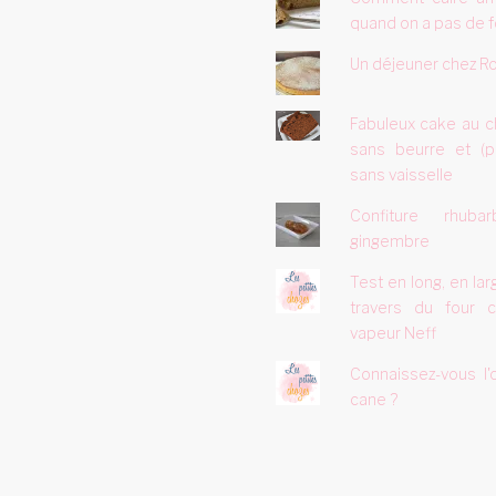
quand on a pas de f
Un déjeuner chez Ro
Fabuleux cake au c
sans beurre et (p
sans vaisselle
Confiture rhuba
gingembre
Test en long, en lar
travers du four 
vapeur Neff
Connaissez-vous l'
cane ?