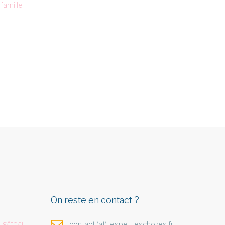
famille !
On reste en contact ?
 gâteau
contact (at) lespetiteschozes.fr