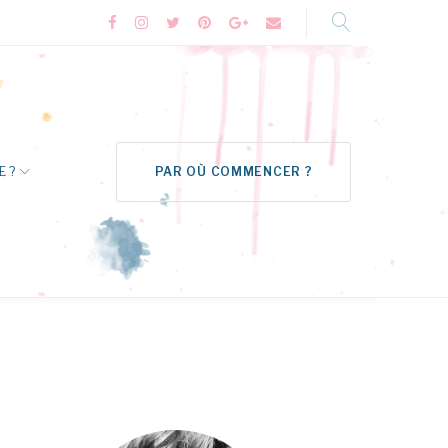
Facebook
Instagram
Twitter
Pinterest
Google+
Formulaire
de
contact
E ?
PAR OÙ COMMENCER ?