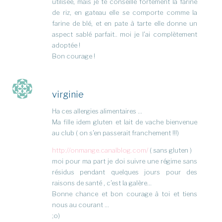
utilisée, mais je te conseille fortement la farine
de riz, en gateau elle se comporte comme la
farine de blé, et en pate à tarte elle donne un
aspect sablé parfait.. moi je l’ai complètement
adoptée !
Bon courage !
virginie
Ha ces allergies alimentaires …
Ma fille idem gluten et lait de vache bienvenue
au club ( on s’en passerait franchement !!!)
http://onmange.canalblog.com/
( sans gluten )
moi pour ma part je doi suivre une régime sans
résidus pendant quelques jours pour des
raisons de santé , c’est la galère…
Bonne chance et bon courage à toi et tiens
nous au courant …
;o)