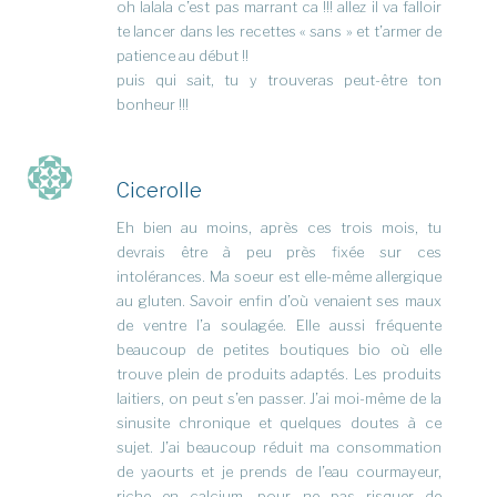
oh lalala c’est pas marrant ca !!! allez il va falloir
te lancer dans les recettes « sans » et t’armer de
patience au début !!
puis qui sait, tu y trouveras peut-être ton
bonheur !!!
Cicerolle
Eh bien au moins, après ces trois mois, tu
devrais être à peu près fixée sur ces
intolérances. Ma soeur est elle-même allergique
au gluten. Savoir enfin d’où venaient ses maux
de ventre l’a soulagée. Elle aussi fréquente
beaucoup de petites boutiques bio où elle
trouve plein de produits adaptés. Les produits
laitiers, on peut s’en passer. J’ai moi-même de la
sinusite chronique et quelques doutes à ce
sujet. J’ai beaucoup réduit ma consommation
de yaourts et je prends de l’eau courmayeur,
riche en calcium, pour ne pas risquer de