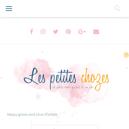
Aller
au
Contenu
Facebook
Instagram
Twitter
Pinterest
Google+
Formulaire
de
contact
Happy green and slow lifestyle