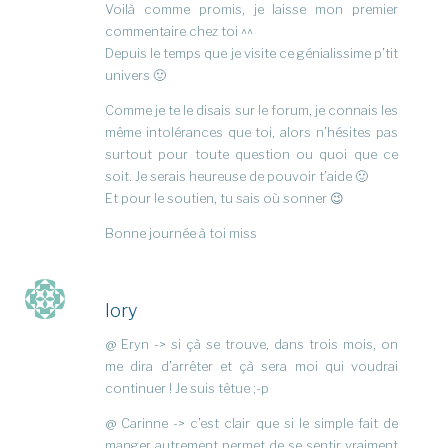
Voilà comme promis, je laisse mon premier
commentaire chez toi ^^
Depuis le temps que je visite ce génialissime p’tit
univers 🙂
Comme je te le disais sur le forum, je connais les
même intolérances que toi, alors n’hésites pas
surtout pour toute question ou quoi que ce
soit. Je serais heureuse de pouvoir t’aide 🙂
Et pour le soutien, tu sais où sonner 😉
Bonne journée à toi miss
lory
@ Eryn -> si çà se trouve, dans trois mois, on
me dira d’arrêter et çà sera moi qui voudrai
continuer ! Je suis têtue ;-p
@ Carinne -> c’est clair que si le simple fait de
manger autrement permet de se sentir vraiment