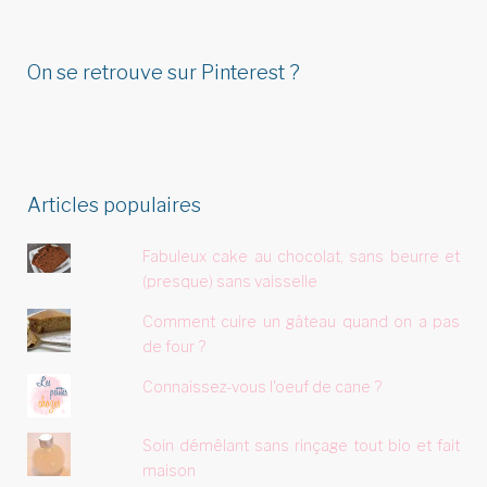
On se retrouve sur Pinterest ?
Articles populaires
Fabuleux cake au chocolat, sans beurre et
(presque) sans vaisselle
Comment cuire un gâteau quand on a pas
de four ?
Connaissez-vous l'oeuf de cane ?
Soin démêlant sans rinçage tout bio et fait
maison