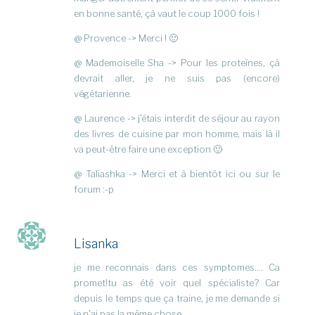
en bonne santé, çà vaut le coup 1000 fois !
@ Provence -> Merci ! 🙂
@ Mademoiselle Sha -> Pour les proteïnes, çà
devrait aller, je ne suis pas (encore)
végétarienne.
@ Laurence -> j’étais interdit de séjour au rayon
des livres de cuisine par mon homme, mais là il
va peut-être faire une exception 🙂
@ Taliashka -> Merci et à bientôt ici ou sur le
forum :-p
Lisanka
je me reconnais dans ces symptomes…. Ca
promet!tu as été voir quel spécialiste? Car
depuis le temps que ça traine, je me demande si
je n’ai pas la même chose…