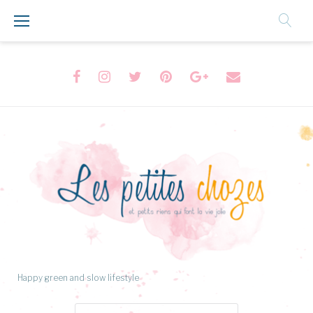
Aller
au
Contenu
Facebook
Instagram
Twitter
Pinterest
Google+
Formulaire
de
contact
Happy green and slow lifestyle