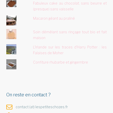
Fabuleux cake au chocolat, sans beurre et
(presque) sans vaisselle
Macaron géant au praliné
Soin démêlant sans rinçage tout bio et fait
maison
L'Irlande sur les traces d'Harry Potter : les
Falaises de Moher
Confiture rhubarbe et gingembre
On reste en contact ?
contact (at) lespetiteschozes.fr