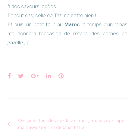
à des saveurs iodées…
En tout cas, celle de Taz me botte bien !
Et puis, un petit tour au
Maroc
le temps d’un repas
me donnera l’occasion de refaire des cornes de
gazelle ;-p
Facebook
Twitter
Google+
LinkedIn
Pinterest
Navigation
Certaines font des sex tape… moi, j'ai une cook tape
de
mais avec Gontran dedans ! Et toc !
l’article