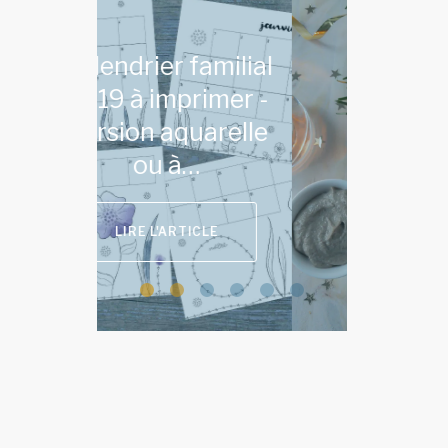
lial
Idées de menu de
r -
Noël pour réunir
lle
végétariens,
omnivores &…