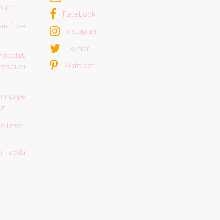
our ?
Facebook
oeuf de
Instagram
Twitter
hocolat,
Pinterest
resque)
 rinçage
on
ellinger
ish soda