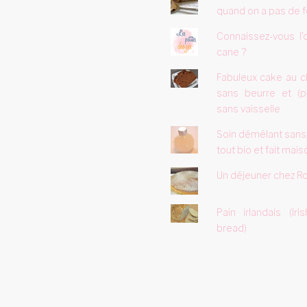
quand on a pas de f
Connaissez-vous l'
cane ?
Fabuleux cake au c
sans beurre et (p
sans vaisselle
Soin démêlant sans
tout bio et fait mais
Un déjeuner chez Ro
Pain irlandais (Ir
bread)