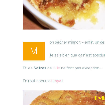
on pêcher mignon – enfin, un de
M
Je sais bien que çà n’est absol
Et les
Safras
de
Julie
ne font pas exception…
En route pour la
Libye
!