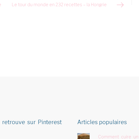
e
Le tour du monde en 232 recettes – la Hongrie
 retrouve sur Pinterest
Articles populaires
Comment cuire un