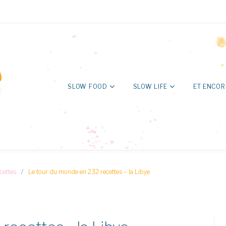
SLOW FOOD
SLOW LIFE
ET ENCOR
cettes
/
Le tour du monde en 232 recettes – la Libye