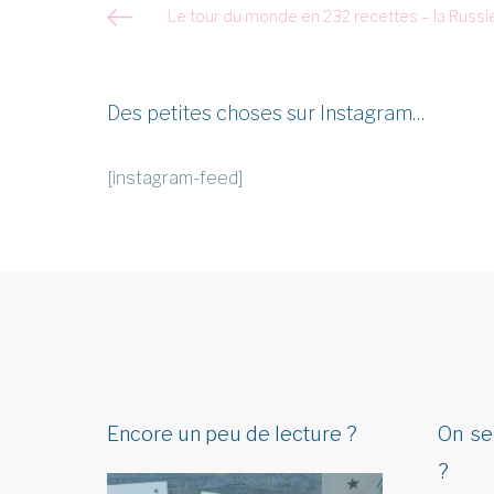
Navigation
Le tour du monde en 232 recettes – la Russi
de
l’article
Des petites choses sur Instagram…
[instagram-feed]
Encore un peu de lecture ?
On se
?