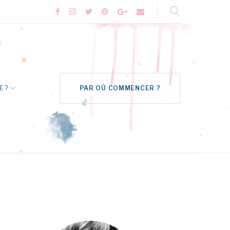
Facebook
Instagram
Twitter
Pinterest
Google+
Formulaire
de
contact
E ?
PAR OÙ COMMENCER ?