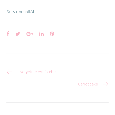
Servir aussitôt.
Facebook
Twitter
Google+
LinkedIn
Pinterest
Navigation
La vergeture est fourbe !
de
l’article
Carrot cake !