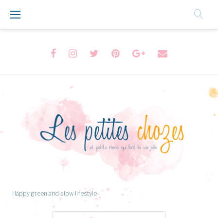
Aller
au
Contenu
Facebook
Instagram
Twitter
Pinterest
Google+
Formulaire
de
contact
Happy green and slow lifestyle