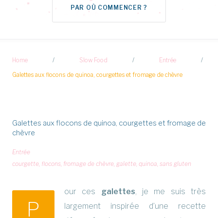
PAR OÙ COMMENCER ?
Home
/
Slow Food
/
Entrée
/
Galettes aux flocons de quinoa, courgettes et fromage de chèvre
Galettes aux flocons de quinoa, courgettes et fromage de
chèvre
Entrée
courgette
,
flocons
,
fromage de chèvre
,
galette
,
quinoa
,
sans gluten
our ces
galettes
, je me suis très
P
largement inspirée d’une recette