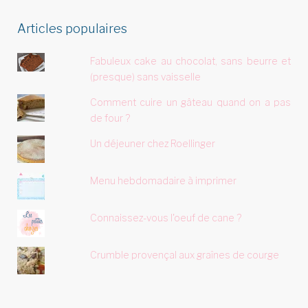
Articles populaires
Fabuleux cake au chocolat, sans beurre et
(presque) sans vaisselle
Comment cuire un gâteau quand on a pas
de four ?
Un déjeuner chez Roellinger
Menu hebdomadaire à imprimer
Connaissez-vous l'oeuf de cane ?
Crumble provençal aux graînes de courge