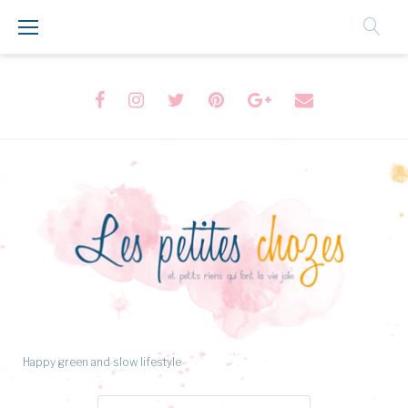
Aller
au
Contenu
Facebook
Instagram
Twitter
Pinterest
Google+
Formulaire
de
contact
Happy green and slow lifestyle