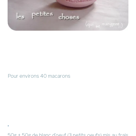
Pour environs 40 macarons
50g + 50g de blanc d’oeuf (3 petits oeufs) mis au frais