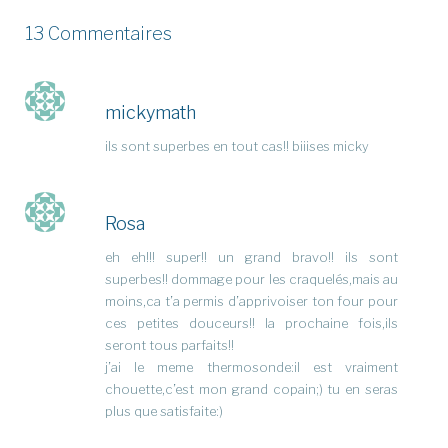
13 Commentaires
mickymath
ils sont superbes en tout cas!! biiises micky
Rosa
eh eh!!! super!! un grand bravo!! ils sont
superbes!! dommage pour les craquelés,mais au
moins,ca t’a permis d’apprivoiser ton four pour
ces petites douceurs!! la prochaine fois,ils
seront tous parfaits!!
j’ai le meme thermosonde:il est vraiment
chouette,c’est mon grand copain;) tu en seras
plus que satisfaite:)