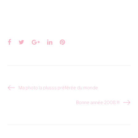
Facebook
Twitter
Google+
LinkedIn
Pinterest
Navigation
Ma photo la plusss préférée du monde
de
l’article
Bonne année 2008 !!!