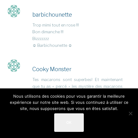
barbichounette
Trop mimi tout en rose !!!
Bon dimanche !!!
Bizzzzzzz
☺ Barbichounette ☺
Cooky Monster
Tes macarons sont superbes! Et maintenant
que tu as « percé » les mystère des macarons
craquelés, tu vas être la super pro! Comme
Nous utilisons des cookies pour vous garantir la meilleure
chaque fois que je vois des macarons, j’ai envie
expérience sur notre site web. Si vous continuez à utiliser ce
de me lancer… Je commence à sonner comme
site, nous supposerons que vous en êtes satisfait.
un disque rayé…
Bises
OK
Sab