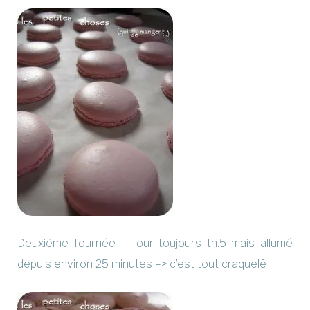
Deuxième fournée – four toujours th.5 mais allumé
depuis environ 25 minutes => c’est tout craquelé