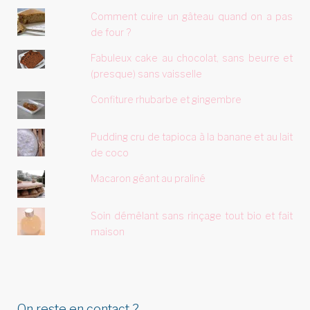
Comment cuire un gâteau quand on a pas
de four ?
Fabuleux cake au chocolat, sans beurre et
(presque) sans vaisselle
Confiture rhubarbe et gingembre
Pudding cru de tapioca à la banane et au lait
de coco
Macaron géant au praliné
Soin démêlant sans rinçage tout bio et fait
maison
On reste en contact ?