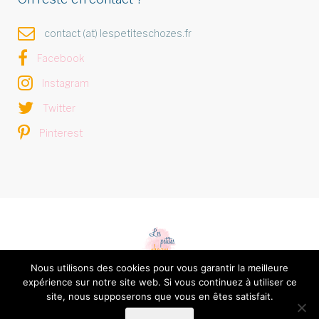
contact (at) lespetiteschozes.fr
Facebook
Instagram
Twitter
Pinterest
Nous utilisons des cookies pour vous garantir la meilleure
expérience sur notre site web. Si vous continuez à utiliser ce
Les petites chozes © 2026 -
Mentions légales et Politique
site, nous supposerons que vous en êtes satisfait.
de confidentialité