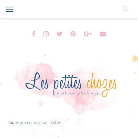
Aller
au
Contenu
Facebook
Instagram
Twitter
Pinterest
Google+
Formulaire
de
contact
Happy green and slow lifestyle