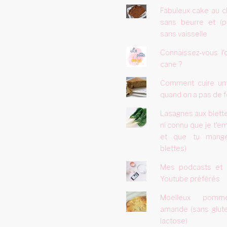
Fabuleux cake au c
sans beurre et (p
sans vaisselle
Connaissez-vous l'
cane ?
Comment cuire un
quand on a pas de f
Lasagnes aux blettes
ni connu que je t'em
et que tu mang
blettes)
Mes podcasts et 
Youtube préférés
Moelleux pom
amande (sans glute
lactose)