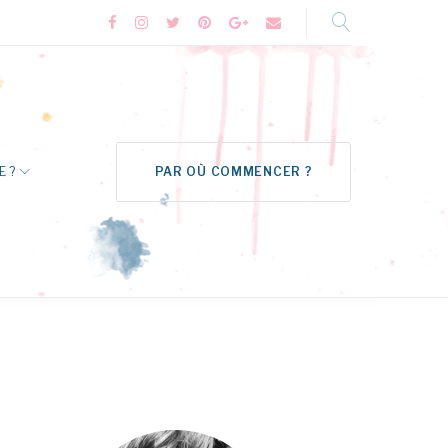
Facebook
Instagram
Twitter
Pinterest
Google+
Formulaire
de
contact
E ?
PAR OÙ COMMENCER ?