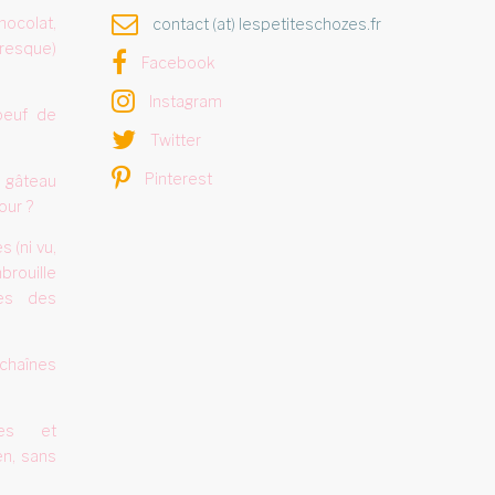
hocolat,
contact (at) lespetiteschozes.fr
resque)
Facebook
Instagram
oeuf de
Twitter
Pinterest
 gâteau
our ?
 (ni vu,
brouille
es des
chaînes
mes et
n, sans