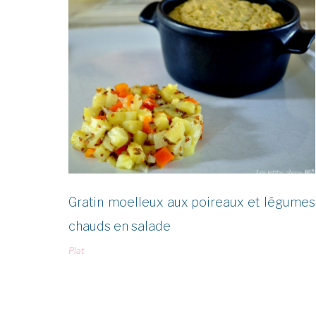
Étiquette :
Mes
assiettes
gourmandes
Gratin moelleux aux poireaux et légumes
chauds en salade
Plat