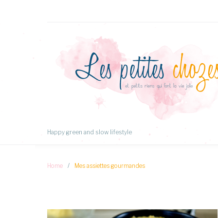
Aller
au
Contenu
Happy green and slow lifestyle
Home
/
Mes assiettes gourmandes