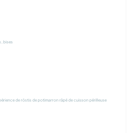
ie…bises
expérience de röstis de potimarron râpé de cuisson périlleuse