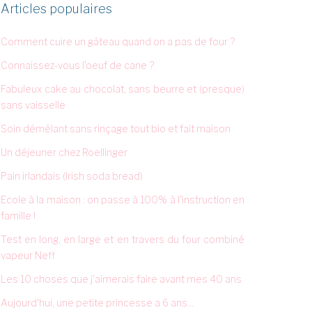
Articles populaires
Comment cuire un gâteau quand on a pas de four ?
Connaissez-vous l'oeuf de cane ?
Fabuleux cake au chocolat, sans beurre et (presque)
sans vaisselle
Soin démêlant sans rinçage tout bio et fait maison
Un déjeuner chez Roellinger
Pain irlandais (Irish soda bread)
Ecole à la maison : on passe à 100% à l'instruction en
famille !
Test en long, en large et en travers du four combiné
vapeur Neff
Les 10 choses que j'aimerais faire avant mes 40 ans
Aujourd'hui, une petite princesse a 6 ans...