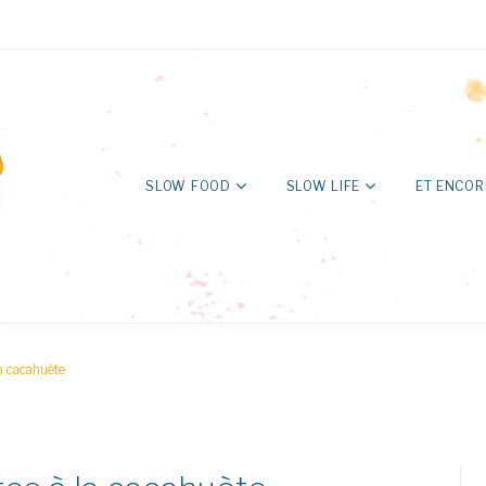
SLOW FOOD
SLOW LIFE
ET ENCOR
la cacahuète