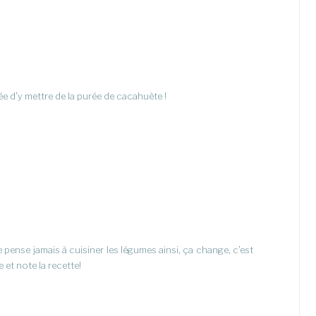
ée d’y mettre de la purée de cacahuète !
e pense jamais à cuisiner les légumes ainsi, ça change, c’est
ée et note la recette!