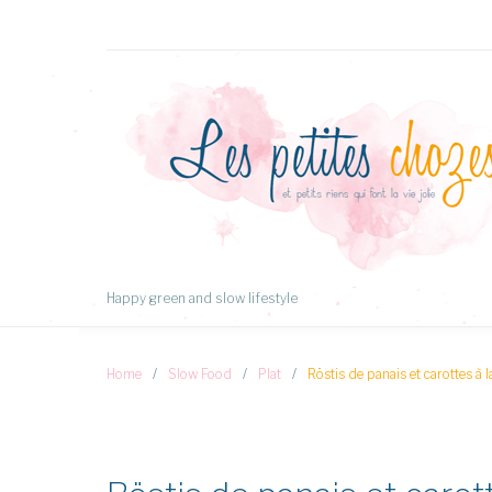
Aller
au
Contenu
Happy green and slow lifestyle
Home
/
Slow Food
/
Plat
/
Röstis de panais et carottes à 