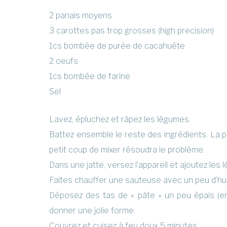
2 panais moyens
3 carottes pas trop grosses (high precision)
1cs bombée de purée de cacahuète
2 oeufs
1cs bombée de farine
Sel
Lavez, épluchez et râpez les légumes.
Battez ensemble le reste des ingrédients. La p
petit coup de mixer résoudra le problème.
Dans une jatte, versez l’appareil et ajoutez les 
Faites chauffer une sauteuse avec un peu d’huil
Déposez des tas de « pâte » un peu épais (en
donner une jolie forme.
Couvrez et cuisez à feu doux 5 minutes.