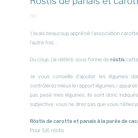
Röstis de panais et carot
Plat
J’avais beaucoup apprécié l’association carott
l’autre fois…
Du coup, j’ai réitéré, sous forme de
röstis
cette 
Je vous conseille d’ajouter les légumes da
contrôlerez mieux le rapport légumes / appareil p
pas pesé mes légumes, ils sont donc indiqués
subjective, vous ne direz pas que vous n’étiez 
Röstis de carotte et panais à la purée de ca
Pour 5/6 röstis