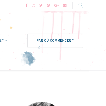
Facebook
Instagram
Twitter
Pinterest
Google+
Formulaire
de
contact
E ?
PAR OÙ COMMENCER ?