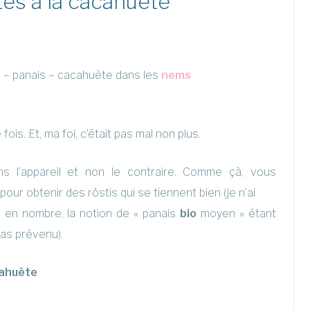
tes à la cacahuète
e – panais – cacahuète dans les
nems
fois. Et, ma foi, c’était pas mal non plus.
ns l’appareil et non le contraire. Comme çà, vous
our obtenir des röstis qui se tiennent bien (je n’ai
 en nombre, la notion de « panais
bio
moyen » étant
pas prévenu).
cahuète