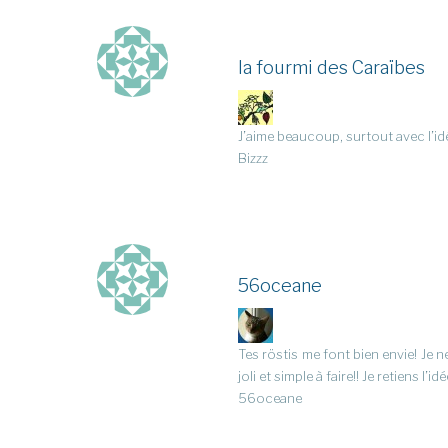
la fourmi des Caraïbes
J’aime beaucoup, surtout avec l’id
Bizzz
56oceane
Tes röstis me font bien envie! Je n
joli et simple à faire!! Je retiens l’id
56oceane