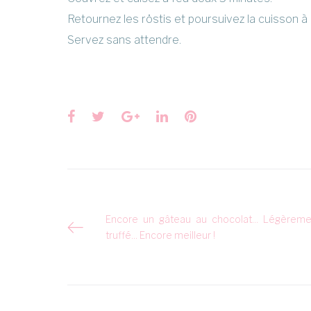
Retournez les röstis et poursuivez la cuisson à
Servez sans attendre.
Facebook
Twitter
Google+
LinkedIn
Pinterest
Navigation
Encore un gâteau au chocolat… Légèreme
truffé… Encore meilleur !
de
l’article