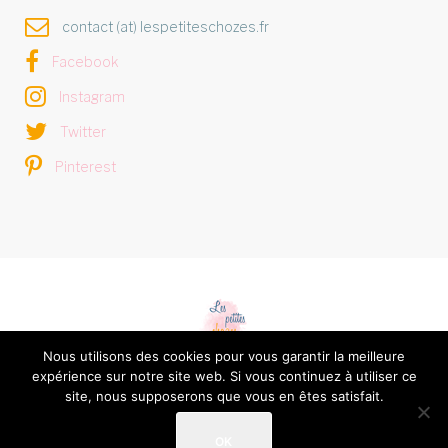
contact (at) lespetiteschozes.fr
Facebook
Instagram
Twitter
Pinterest
Nous utilisons des cookies pour vous garantir la meilleure
expérience sur notre site web. Si vous continuez à utiliser ce
Les petites chozes © 2026 -
Mentions légales et Politique
site, nous supposerons que vous en êtes satisfait.
de confidentialité
OK