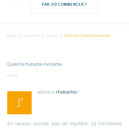
PAR OÙ COMMENCER ?
Home
/
Slow Food
/
Divers
/
Quand la rhubarbe me barbe…
Quand la rhubarbe me barbe...
Divers
adore la
rhubarbe
!
J’
En version sucrée, pas de mystère, çà fonctionne