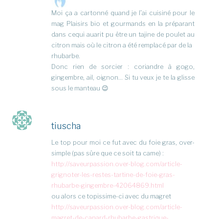
Moi ça a cartonné quand je l’ai cuisiné pour le
mag Plaisirs bio et gourmands en la préparant
dans cequi auarit pu être un tajine de poulet au
citron mais où le citron a été remplacé par de la
rhubarbe.
Donc rien de sorcier : coriandre à gogo,
gingembre, ail, oignon… Si tu veux je te la glisse
sous le manteau 😉
tiuscha
Le top pour moi ce fut avec du foie gras, over-
simple (pas sûre que ce soit ta came) :
http://saveurpassion.over-blog.com/article-
grignoter-les-restes-tartine-de-foie-gras-
rhubarbe-gingembre-42064869.html
ou alors ce topissime-ci avec du magret
http://saveurpassion.over-blog.com/article-
magret-de-canard-rhubarbe-gastrique-