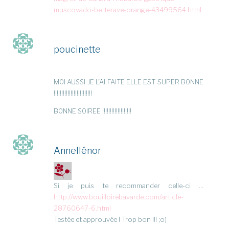
muscovado-betterave-orange-43499564.html
poucinette
M0I AUSSI JE L’AI FAITE ELLE EST SUPER B0NNE
!!!!!!!!!!!!!!!!!!!!!!!!!
B0NNE S0IREE !!!!!!!!!!!!!!!!!!!
Annellénor
Si je puis te recommander celle-ci …
http://www.bouilloirebavarde.com/article-
28760647-6.html
Testée et approuvée ! Trop bon !!! ;o)