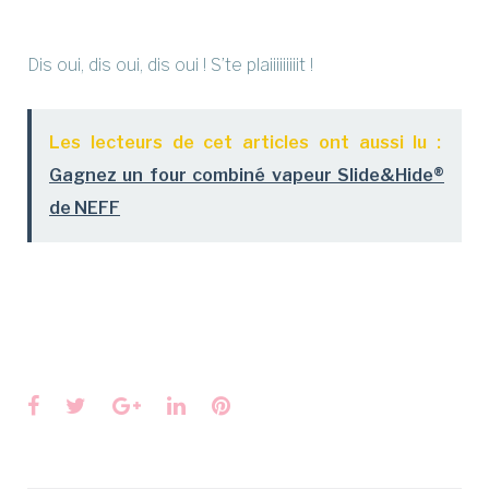
Dis oui, dis oui, dis oui ! S’te plaiiiiiiiiit !
Les lecteurs de cet articles ont aussi lu :
Gagnez un four combiné vapeur Slide&Hide®
de NEFF
Facebook
Twitter
Google+
LinkedIn
Pinterest