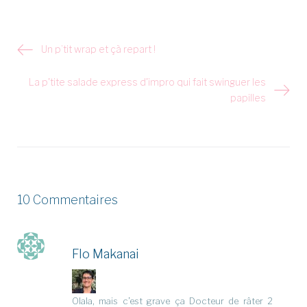
Navigation
Un p’tit wrap et çà repart !
de
l’article
La p'tite salade express d'impro qui fait swinguer les
papilles
10 Commentaires
Flo Makanai
Olala, mais c’est grave ça Docteur de râter 2