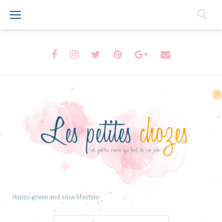
Aller
au
Contenu
Facebook
Instagram
Twitter
Pinterest
Google+
Formulaire
de
contact
Happy green and slow lifestyle