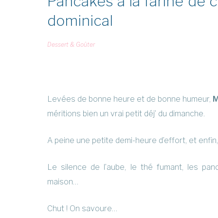
Pancakes à la farine de 
dominical
Dessert & Goûter
Levées de bonne heure et de bonne humeur,
M
méritions bien un vrai petit déj’ du dimanche.
A peine une petite demi-heure d’effort, et enfi
Le silence de l’aube, le thé fumant, les p
maison…
Chut ! On savoure…