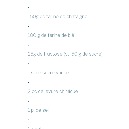
150g de farine de châtaigne
100 g de farine de blé
25g de fructose (ou 50 g de sucre)
1 s. de sucre vanillé
2 cc de levure chimique
1 p. de sel
2 oeufs