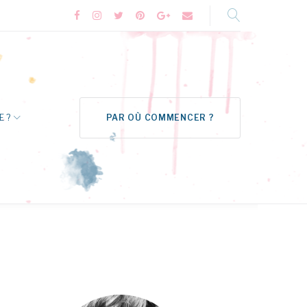
Facebook
Instagram
Twitter
Pinterest
Google+
Formulaire
de
contact
E ?
PAR OÙ COMMENCER ?