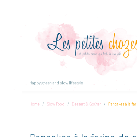
Aller
au
Contenu
Happy green and slow lifestyle
Home
/
Slow Food
/
Dessert & Goûter
/
Pancakes à la far