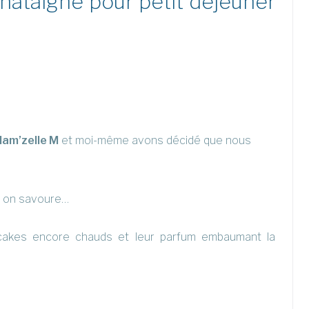
chataigne pour petit déjeuner
am’zelle M
et moi-même avons décidé que nous
n, on savoure…
ancakes encore chauds et leur parfum embaumant la