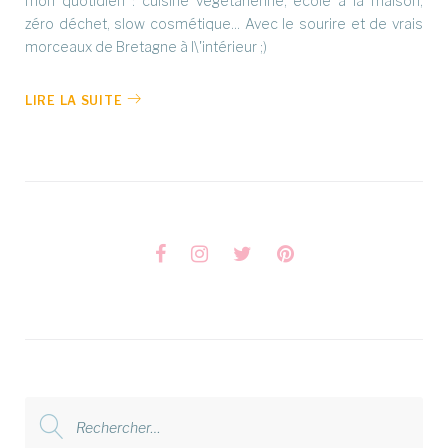
mon quotidien : cuisine végétarienne, école à la maison,
zéro déchet, slow cosmétique... Avec le sourire et de vrais
morceaux de Bretagne à l\'intérieur ;)
LIRE LA SUITE
Facebook
Instagram
Twitter
Pinterest
Rechercher
: