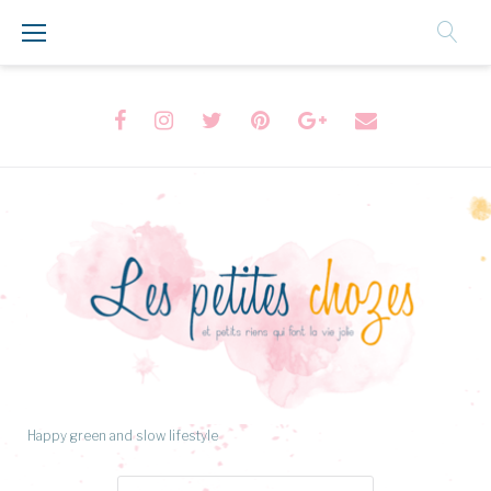
Aller
au
Contenu
Facebook
Instagram
Twitter
Pinterest
Google+
Formulaire
de
contact
Happy green and slow lifestyle