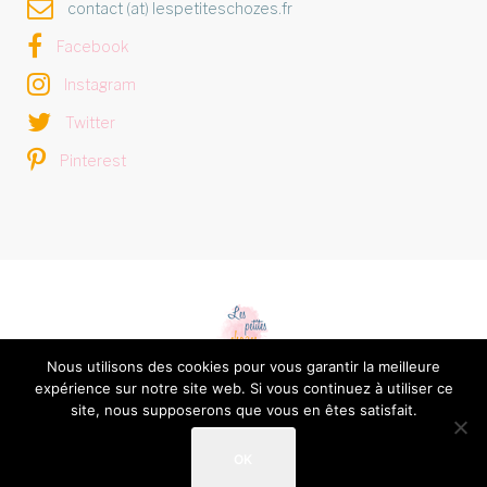
contact (at) lespetiteschozes.fr
Facebook
Instagram
Twitter
Pinterest
Nous utilisons des cookies pour vous garantir la meilleure
expérience sur notre site web. Si vous continuez à utiliser ce
Les petites chozes © 2026 -
Mentions légales et Politique
site, nous supposerons que vous en êtes satisfait.
de confidentialité
OK