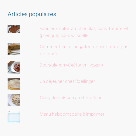
Articles populaires
Fabuleux cake au chocolat, sans beurre et
(presque) sans vaisselle
Comment cuire un gâteau quand on a pas
de four ?
Bourguignon végétarien (vegan)
Un déjeuner chez Roellinger
Curry de poisson au chou-fleur
Menu hebdomadaire à imprimer