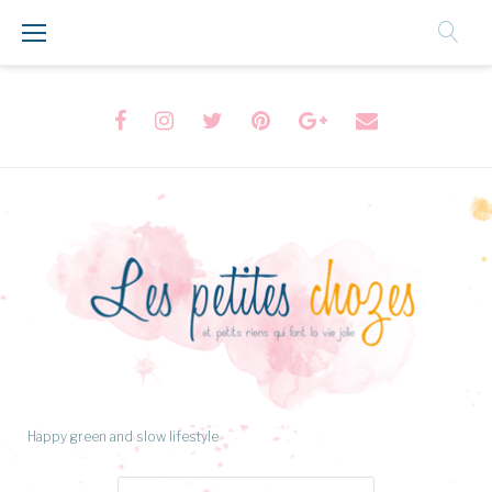
Aller
au
Contenu
Facebook
Instagram
Twitter
Pinterest
Google+
Formulaire
de
contact
Happy green and slow lifestyle