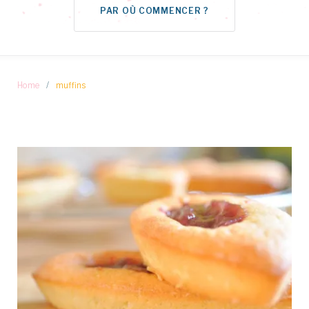
PAR OÙ COMMENCER ?
Home
/
muffins
Étiquette :
muffins