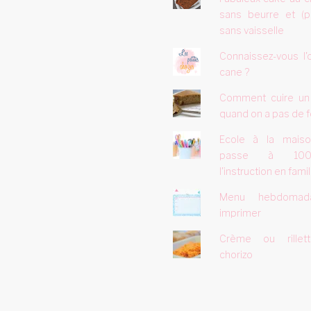
sans beurre et (p
sans vaisselle
Connaissez-vous l'
cane ?
Comment cuire un
quand on a pas de f
Ecole à la mais
passe à 10
l'instruction en famill
Menu hebdomad
imprimer
Crème ou rillet
chorizo