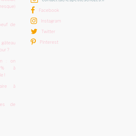
resque)
Facebook
Instagram
oeuf de
Twitter
Pinterest
 gâteau
our ?
on : on
0% à
e !
aire à
tes de