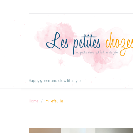
Aller
au
Contenu
Happy green and slow lifestyle
Home
/
millefeuille