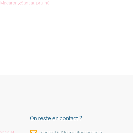
Macaron géant au praliné
On reste en contact ?
hocolat,
contact (at) lespetiteschozes.fr