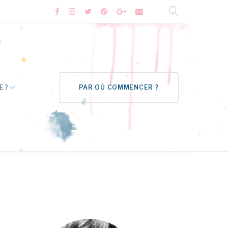
Facebook
Instagram
Twitter
Pinterest
Google+
Formulaire
de
contact
E ?
PAR OÙ COMMENCER ?