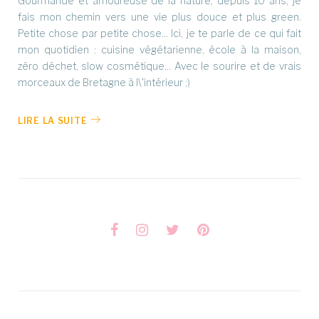
Gourmande et amoureuse de la nature, depuis 10 ans, je
fais mon chemin vers une vie plus douce et plus green.
Petite chose par petite chose... Ici, je te parle de ce qui fait
mon quotidien : cuisine végétarienne, école à la maison,
zéro déchet, slow cosmétique... Avec le sourire et de vrais
morceaux de Bretagne à l\'intérieur ;)
LIRE LA SUITE
Facebook
Instagram
Twitter
Pinterest