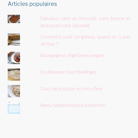
Articles populaires
Fabuleux cake au chocolat, sans beurre et
(presque) sans vaisselle
Comment cuire un gâteau quand on a pas
de four ?
Bourguignon végétarien (vegan)
Un déjeuner chez Roellinger
Curry de poisson au chou-fleur
Menu hebdomadaire à imprimer