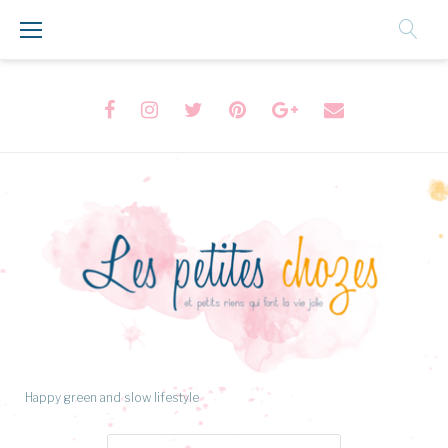
Aller
au
Contenu
Facebook
Instagram
Twitter
Pinterest
Google+
Formulaire
de
contact
Happy green and slow lifestyle