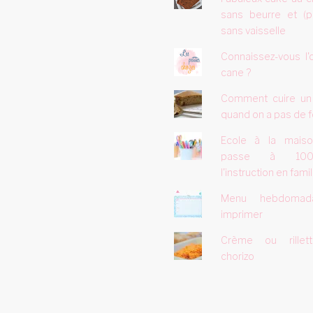
sans beurre et (p
sans vaisselle
Connaissez-vous l'
cane ?
Comment cuire un
quand on a pas de f
Ecole à la mais
passe à 10
l'instruction en famill
Menu hebdomad
imprimer
Crème ou rillet
chorizo