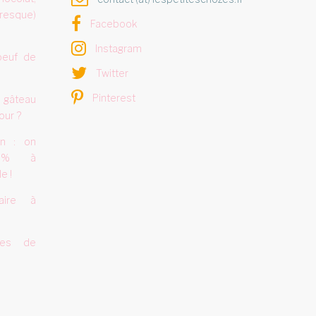
resque)
Facebook
Instagram
oeuf de
Twitter
Pinterest
 gâteau
our ?
on : on
0% à
e !
aire à
tes de