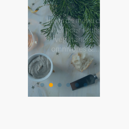
Idées de menu de
Noël pour réunir
végétariens,
omnivores &…
LIRE L'ARTICLE