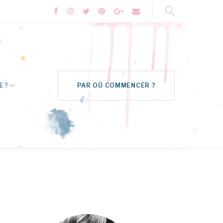
Facebook
Instagram
Twitter
Pinterest
Google+
Formulaire
de
contact
E ?
PAR OÙ COMMENCER ?