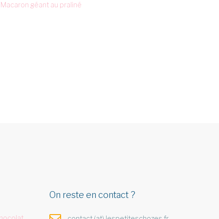
Macaron géant au praliné
On reste en contact ?
hocolat,
contact (at) lespetiteschozes.fr