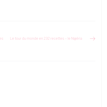
tes
Le tour du monde en 232 recettes – le Nigéria