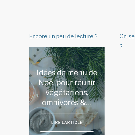
Encore un peu de lecture ?
On se
?
Idées de menu de
Noël pour réunir
végétariens,
omnivores &…
LIRE L'ARTICLE