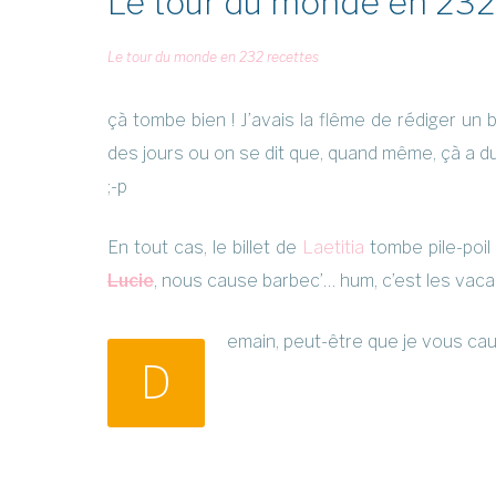
Le tour du monde en 232 
Le tour du monde en 232 recettes
çà tombe bien ! J’avais la flême de rédiger un bi
des jours ou on se dit que, quand même, çà a d
;-p
En tout cas, le billet de
Laetitia
tombe pile-poil
Lucie
, nous cause barbec’… hum, c’est les vaca
emain, peut-être que je vous cau
D