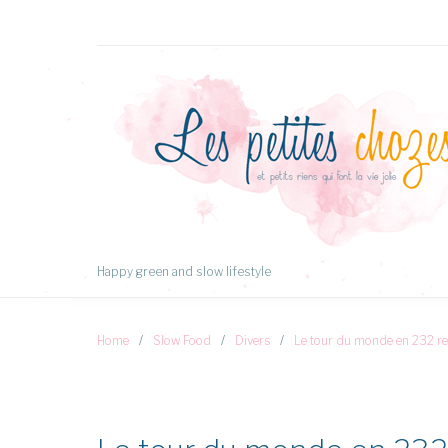
Aller
au
Contenu
Happy green and slow lifestyle
Home
/
Slow Food
/
Divers
/
Le tour du monde en 232 re