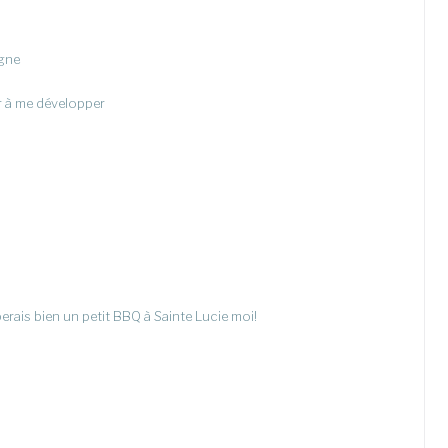
igne
r à me développer
taperais bien un petit BBQ à Sainte Lucie moi!