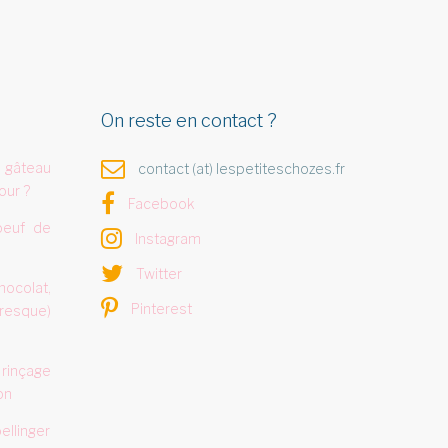
On reste en contact ?
 gâteau
contact (at) lespetiteschozes.fr
our ?
Facebook
oeuf de
Instagram
Twitter
hocolat,
Pinterest
resque)
 rinçage
on
ellinger