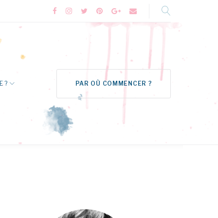
Facebook
Instagram
Twitter
Pinterest
Google+
Formulaire
de
contact
E ?
PAR OÙ COMMENCER ?