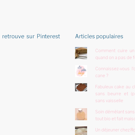
 retrouve sur Pinterest
Articles populaires
Comment cuire un
quand on a pas de f
Connaissez-vous l'
cane ?
Fabuleux cake au c
sans beurre et (p
sans vaisselle
Soin démêlant sans
tout bio et fait mais
Un déjeuner chez Ro