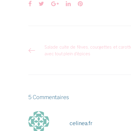
Facebook
Twitter
Google+
LinkedIn
Pinterest
Navigation
Salade cuite de fèves, courgettes et carot
avec tout plein d'épices
de
l’article
5 Commentaires
celinea.fr