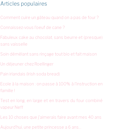
Articles populaires
Comment cuire un gâteau quand on a pas de four ?
Connaissez-vous l'oeuf de cane ?
Fabuleux cake au chocolat, sans beurre et (presque)
sans vaisselle
Soin démêlant sans rinçage tout bio et fait maison
Un déjeuner chez Roellinger
Pain irlandais (Irish soda bread)
Ecole à la maison : on passe à 100% à l'instruction en
famille !
Test en long, en large et en travers du four combiné
vapeur Neff
Les 10 choses que j'aimerais faire avant mes 40 ans
Aujourd'hui, une petite princesse a 6 ans...