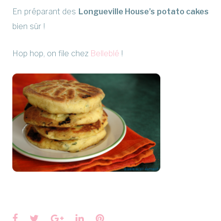
En préparant des
Longueville House’s potato cakes
bien sûr !
Hop hop, on file chez
Belleblé
!
Facebook
Twitter
Google+
LinkedIn
Pinterest