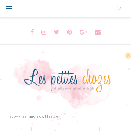
Aller
au
Contenu
Facebook
Instagram
Twitter
Pinterest
Google+
Formulaire
de
contact
Happy green and slow lifestyle