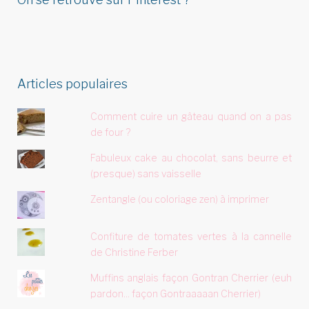
Articles populaires
Comment cuire un gâteau quand on a pas
de four ?
Fabuleux cake au chocolat, sans beurre et
(presque) sans vaisselle
Zentangle (ou coloriage zen) à imprimer
Confiture de tomates vertes à la cannelle
de Christine Ferber
Muffins anglais façon Gontran Cherrier (euh
pardon... façon Gontraaaaan Cherrier)