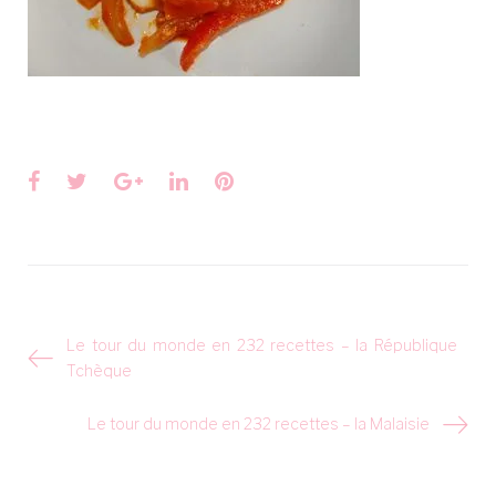
Facebook
Twitter
Google+
LinkedIn
Pinterest
Navigation
Le tour du monde en 232 recettes – la République
de
Tchèque
l’article
Le tour du monde en 232 recettes – la Malaisie