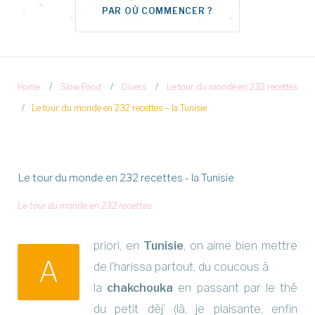
PAR OÙ COMMENCER ?
Home
/
Slow Food
/
Divers
/
Le tour du monde en 232 recettes
/
Le tour du monde en 232 recettes – la Tunisie
Le tour du monde en 232 recettes - la Tunisie
Le tour du monde en 232 recettes
priori, en
Tunisie
, on aime bien mettre
A
de l’harissa partout, du coucous à
la
chakchouka
en passant par le thé
du petit dèj’ (là, je plaisante, enfin