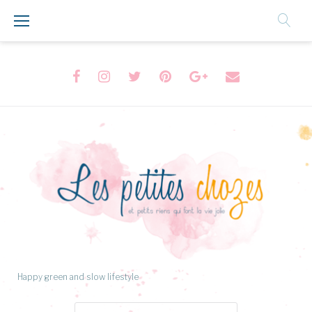
Aller
au
Contenu
Facebook
Instagram
Twitter
Pinterest
Google+
Formulaire
de
contact
Happy green and slow lifestyle