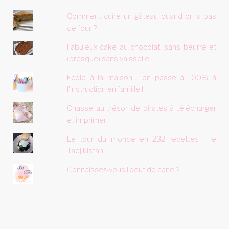
Comment cuire un gâteau quand on a pas
de four ?
Fabuleux cake au chocolat, sans beurre et
(presque) sans vaisselle
Ecole à la maison : on passe à 100% à
l'instruction en famille !
Chasse au trésor de pirates à télécharger
et imprimer
Le tour du monde en 232 recettes - le
Tadjikistan
Connaissez-vous l'oeuf de cane ?