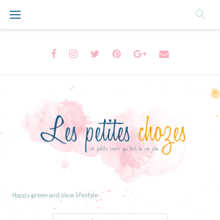
Aller
au
Contenu
Facebook
Instagram
Twitter
Pinterest
Google+
Formulaire
de
contact
Happy green and slow lifestyle