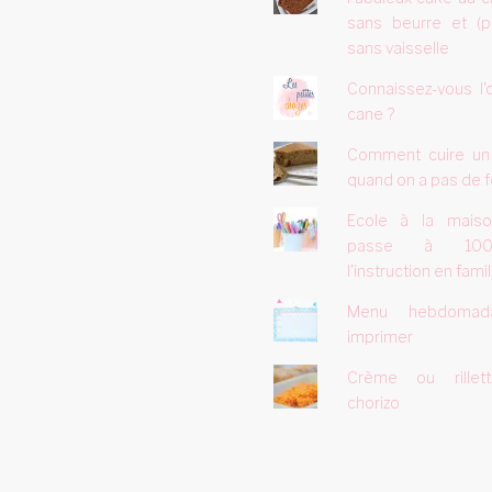
sans beurre et (p
sans vaisselle
Connaissez-vous l'
cane ?
Comment cuire un
quand on a pas de f
Ecole à la mais
passe à 10
l'instruction en famill
Menu hebdomad
imprimer
Crème ou rillet
chorizo