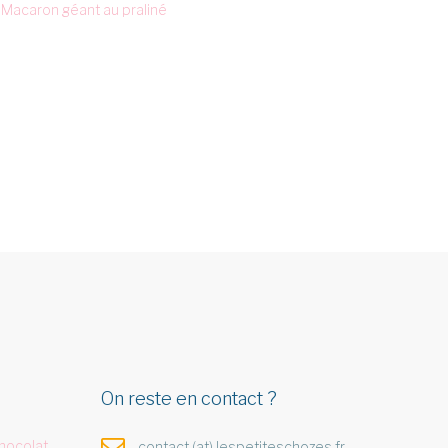
Macaron géant au praliné
On reste en contact ?
hocolat,
contact (at) lespetiteschozes.fr