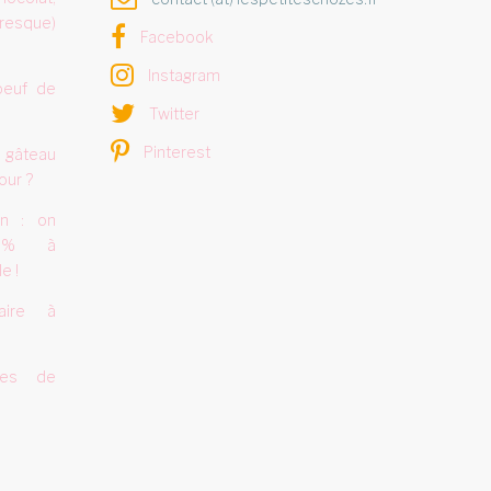
resque)
Facebook
Instagram
oeuf de
Twitter
Pinterest
 gâteau
our ?
on : on
0% à
e !
aire à
tes de