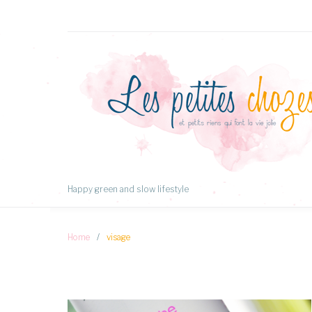
Aller
au
Contenu
Happy green and slow lifestyle
Home
/
visage