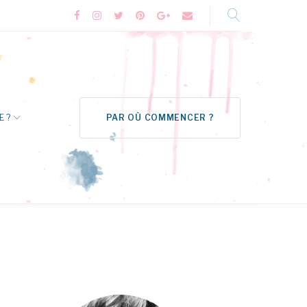
Facebook
Instagram
Twitter
Pinterest
Google+
Formulaire
de
contact
E ?
PAR OÙ COMMENCER ?